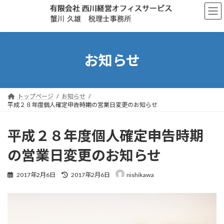
コ
ナ
ン
ビ
テ
ゲ
ン
ー
ツ
シ
へ
ョ
お知らせ
ス
ン
キ
に
ッ
移
プ
動
トップページ
お知らせ
平成２８年度個人確定申告時期の営業日変更のお知らせ
平成２８年度個人確定申告時期
の営業日変更のお知らせ
最
2017年2月6日
2017年2月6日
nishikawa
終
更
新
日
時