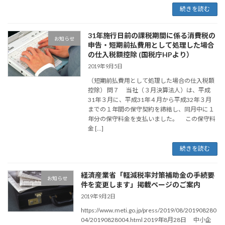
続きを読む
31年施行日前の課税期間に係る消費税の
お知らせ
申告・短期前払費用として処理した場合
の仕入税額控除 (国税庁HPより）
2019年9月5日
（短期前払費用として処理した場合の仕入税額
控除） 問７ 当社（３月決算法人）は、平成
31年３月に、平成31年４月から平成32年３月
までの１年間の保守契約を締結し、同月中に１
年分の保守料金を支払いました。 この保守料
金 […]
続きを読む
経済産業省「軽減税率対策補助金の手続要
お知らせ
件を変更します」掲載ページのご案内
2019年9月2日
https://www.meti.go.jp/press/2019/08/201908280
04/20190828004.html 2019年8月28日 中小企