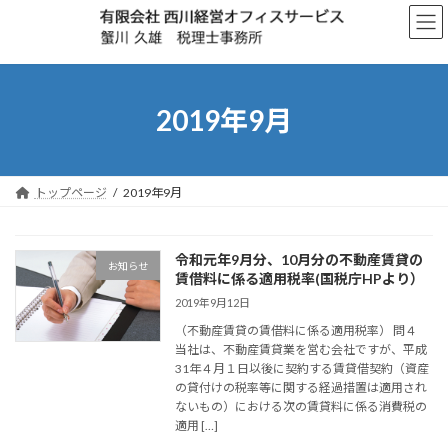
コ
ナ
ン
ビ
テ
ゲ
ン
ー
ツ
シ
へ
ョ
2019年9月
ス
ン
キ
に
ッ
移
プ
動
トップページ
2019年9月
令和元年9月分、10月分の不動産賃貸の
お知らせ
賃借料に係る適用税率(国税庁HPより）
2019年9月12日
（不動産賃貸の賃借料に係る適用税率） 問４
当社は、不動産賃貸業を営む会社ですが、平成
31年４月１日以後に契約する賃貸借契約（資産
の貸付けの税率等に関する経過措置は適用され
ないもの）における次の賃貸料に係る消費税の
適用 […]