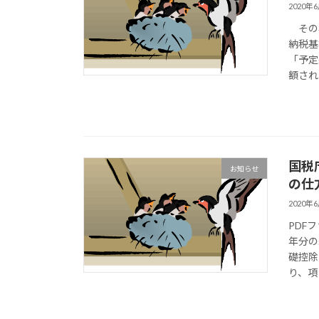
2020年
その年
納税基
「予定
額され
国税
お知らせ
の仕
2020年
PDF
年分の
礎控除
り、項