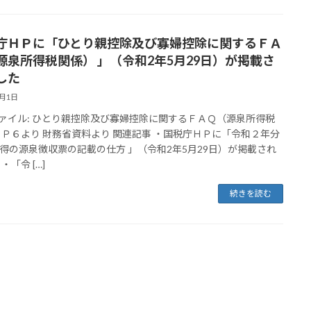
庁ＨＰに「ひとり親控除及び寡婦控除に関するＦＡ
源泉所得税関係） 」（令和2年5月29日）が掲載さ
した
6月1日
ファイル: ひとり親控除及び寡婦控除に関するＦＡＱ（源泉所得税
 Ｐ６より 財務省資料より 関連記事 ・国税庁ＨＰに「令和２年分
得の源泉徴収票の記載の仕方 」（令和2年5月29日）が掲載され
・「令 […]
続きを読む