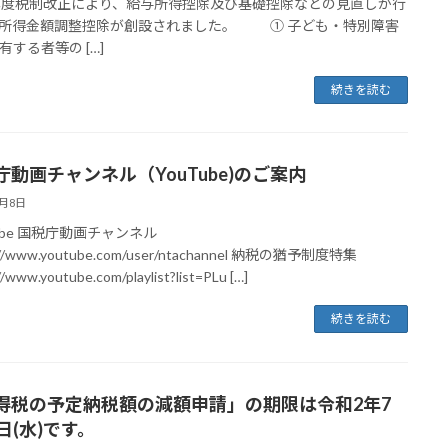
年度税制改正により、給与所得控除及び基礎控除などの見直しが行
所得金額調整控除が創設されました。 ① 子ども・特別障害
有する者等の […]
続きを読む
庁動画チャンネル（YouTube)のご案内
6月8日
Tube 国税庁動画チャンネル
://www.youtube.com/user/ntachannel 納税の猶予制度特集
//www.youtube.com/playlist?list=PLu […]
続きを読む
得税の予定納税額の減額申請」の期限は令和2年7
日(水)です。