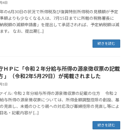
6月4日
の6月30日の状況で所得税及び復興特別所得税の見積額が予定
準額よりも少なくなる人は、7月15日までに所轄の税務署長に
納税額の減額申請書」を提出して承認されれば、予定納税額は減
ます。 なお、提出期 […]
続きを読む
庁ＨＰに「令和２年分給与所得の源泉徴収票の記載
方 」（令和2年5月29日）が掲載されました
6月1日
ファイル: 令和２年分給与所得の源泉徴収票の記載の仕方 令和２
給与所得の源泉徴収票については、所得金額調整控除の創設、基
の見直し、未婚のひとり親への対応及び寡婦控除の見直し等によ
目名・記載内容が […]
続きを読む