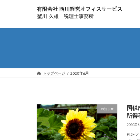
コ
ナ
ン
ビ
テ
ゲ
ン
ー
ツ
シ
へ
ョ
ス
ン
キ
に
ッ
移
プ
動
トップページ
2020年6月
国税
お知らせ
所得
2020年
PDF