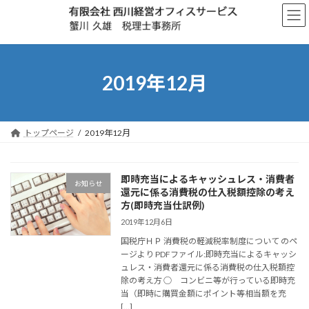
コ
ナ
ン
ビ
テ
ゲ
ン
ー
ツ
シ
へ
ョ
2019年12月
ス
ン
キ
に
ッ
移
プ
動
トップページ
2019年12月
即時充当によるキャッシュレス・消費者
お知らせ
還元に係る消費税の仕入税額控除の考え
方(即時充当仕訳例)
2019年12月6日
国税庁ＨＰ 消費税の軽減税率制度について のペ
ージより PDFファイル:即時充当によるキャッシ
ュレス・消費者還元に係る消費税の仕入税額控
除の考え方 ○ コンビニ等が⾏っている即時充
当（即時に購買⾦額にポイント等相当額を充
[…]