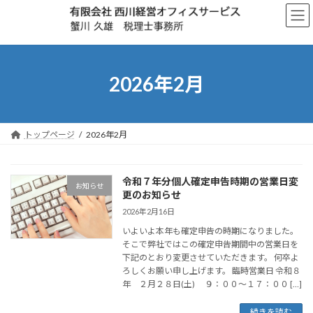
コ
ナ
ン
ビ
テ
ゲ
ン
ー
ツ
シ
へ
ョ
2026年2月
ス
ン
キ
に
ッ
移
プ
動
トップページ
2026年2月
令和７年分個人確定申告時期の営業日変
お知らせ
更のお知らせ
2026年2月16日
いよいよ本年も確定申告の時期になりました。
そこで弊社ではこの確定申告期間中の営業日を
下記のとおり変更させていただきます。 何卒よ
ろしくお願い申し上げます。 臨時営業日 令和８
年 ２月２８日(土) ９：００～１７：００ […]
続きを読む