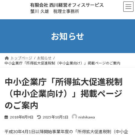
コ
ナ
ン
ビ
テ
ゲ
ン
ー
ツ
シ
へ
ョ
お知らせ
ス
ン
キ
に
ッ
移
プ
動
トップページ
お知らせ
中小企業庁「所得拡大促進税制（中小企業向け）」掲載ページのご案内
中小企業庁「所得拡大促進税制
（中小企業向け）」掲載ページ
のご案内
最
2018年8月9日
2025年10月1日
nishikawa
終
更
平成30年4月1日以降開始事業年度の「所得拡大促進税制（中小企
新