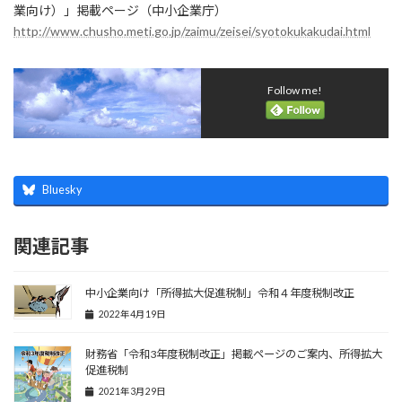
日
業向け）」掲載ページ（中小企業庁）
時
http://www.chusho.meti.go.jp/zaimu/zeisei/syotokukakudai.html
:
Follow me!
Bluesky
関連記事
中小企業向け「所得拡大促進税制」令和４年度税制改正
2022年4月19日
財務省「令和3年度税制改正」掲載ページのご案内、所得拡大
促進税制
2021年3月29日