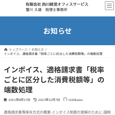
コ
ナ
ン
ビ
テ
ゲ
ン
ー
ツ
シ
へ
ョ
お知らせ
ス
ン
キ
に
ッ
移
プ
動
トップページ
お知らせ
インボイス、適格請求書「税率ごとに区分した消費税額等」の端数処理
インボイス、適格請求書「税率
ごとに区分した消費税額等」の
端数処理
最
2021年8月17日
2023年12月7日
nishikawa
終
更
適格請求書等保存方式の概要-インボイス制度の理解のために-国税
新