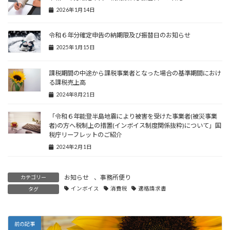
2026年1月14日
令和６年分確定申告の納期限及び振替日のお知らせ
2025年1月15日
課税期間の中途から課税事業者となった場合の基準期間におけ
る課税売上高
2024年8月21日
「令和６年能登半島地震により被害を受けた事業者(被災事業
者)の方へ税制上の措置(インボイス制度関係抜粋)について」国
税庁リーフレットのご紹介
2024年2月1日
お知らせ
、
事務所便り
カテゴリー
インボイス
消費税
適格請求書
タグ
前の記事