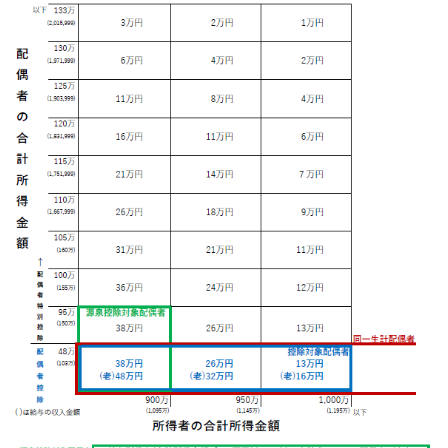
日
時
: