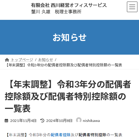
コ
ナ
ン
ビ
テ
ゲ
ン
ー
ツ
シ
へ
ョ
お知らせ
ス
ン
キ
に
ッ
移
プ
動
トップページ
お知らせ
【年末調整】令和3年分の配偶者控除額及び配偶者特別控除額の一覧表
【年末調整】令和3年分の配偶者
控除額及び配偶者特別控除額の
一覧表
最
2021年11月4日
2024年10月8日
nishikawa
終
更
新