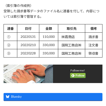
（索引簿の作成例）
受領した請求書等データのファイル名に連番を付して、内容につ
いては索引簿で管理する。
連番
日付
金額
取引先
備考
20220131
110,000
①
㈱霞商店
請求書
20220210
330,000
②
国税工務店㈱
注文書
20220228
330,000
③
国税工務店㈱
領収書
Follow me!
Bluesky