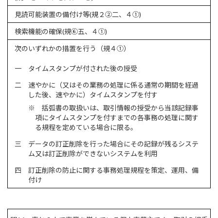
見読可能装置の備付け等(規２②二、４①)
検索機能の確保(規⑥五、４①)
次のいずれかの措置を行う（規４①）
一 タイムスタンプが付された後の授受
二 速やかに（又はその業務の処理に係る通常の期間を経過
した後、速やかに）タイムスタンプを付す
※ 括弧書の取扱いは、取引情報の授受から当該記録事
項にタイムスタンプを付すまでの各事務の処理に関す
る規程を定めている場合に限る。
三 データの訂正削除を行った場合にその記録が残るシステ
ム又は訂正削除ができないシステムを利用
四 訂正削除の防止に関する事務処理規程を策定、運用、備
付け