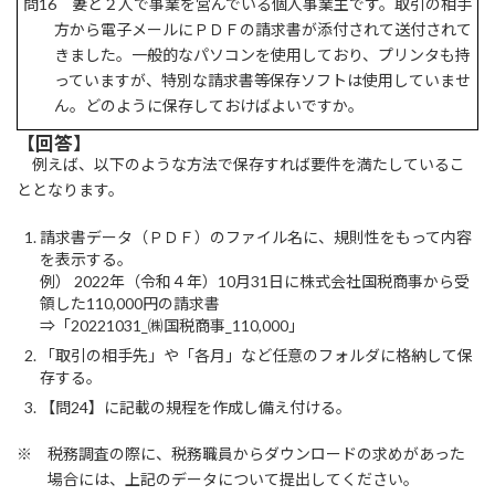
問16 妻と２人で事業を営んでいる個人事業主です。取引の相手
方から電子メールにＰＤＦの請求書が添付されて送付されて
きました。一般的なパソコンを使用しており、プリンタも持
っていますが、特別な請求書等保存ソフトは使用していませ
ん。どのように保存しておけばよいですか。
【回答】
例えば、以下のような方法で保存すれば要件を満たしているこ
ととなります。
請求書データ（ＰＤＦ）のファイル名に、規則性をもって内容
を表示する。
例） 2022年（令和４年）10月31日に株式会社国税商事から受
領した110,000円の請求書
⇒「20221031_㈱国税商事_110,000」
「取引の相手先」や「各月」など任意のフォルダに格納して保
存する。
【問24】に記載の規程を作成し備え付ける。
※ 税務調査の際に、税務職員からダウンロードの求めがあった
場合には、上記のデータについて提出してください。