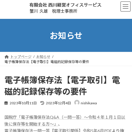
コ
ナ
ン
ビ
テ
ゲ
ン
ー
ツ
シ
へ
ョ
お知らせ
ス
ン
キ
に
ッ
移
プ
動
トップページ
お知らせ
電子帳簿保存法【電子取引】電磁的記録保存等の要件
電子帳簿保存法【電子取引】電
磁的記録保存等の要件
最
2023年10月11日
2023年12月4日
nishikawa
終
更
国税庁「電子帳簿保存法Q&A（一問一答）～令和４年１月１日以
新
日
後に保存等を開始する方～」
、
時
電子帳簿保存法一問一答【電子取引関係】令和5年6月PDF
より抜