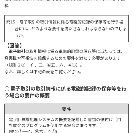
:
粋
問15 電子取引の取引情報に係る電磁的記録の保存等を行う場
合には、どのような要件を満たさなければならないのでしょ
うか。
【回答】
電子取引の取引情報に係る電磁的記録の保存等に当たっては、
真実性や可視性を確保するための要件を満たす必要があります
（規則２②一イ 、二、⑥五、六、４①）。
なお、詳しくは下記の表をご覧ください。
○ 電子取引の取引情報に係る電磁的記録の保存等を行
う場合の要件の概要
要 件
電子計算機処理システムの概要を記載した書類の備付け（自
社開発のプログラムを使用する場合に限ります。）
(規２②一イ、⑥六、４①)