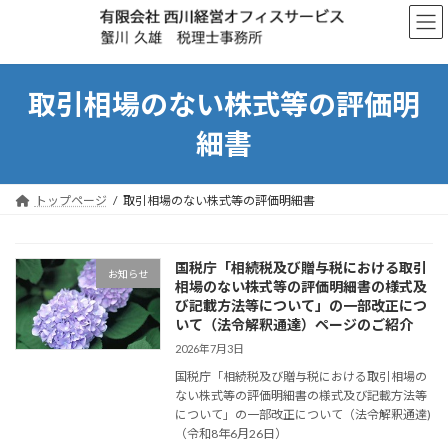
コ
ナ
ン
ビ
テ
ゲ
ン
ー
ツ
シ
取引相場のない株式等の評価明
へ
ョ
ス
ン
細書
キ
に
ッ
移
プ
動
トップページ
取引相場のない株式等の評価明細書
国税庁「相続税及び贈与税における取引
お知らせ
相場のない株式等の評価明細書の様式及
び記載方法等について」の一部改正につ
いて（法令解釈通達）ページのご紹介
2026年7月3日
国税庁「相続税及び贈与税における取引相場の
ない株式等の評価明細書の様式及び記載方法等
について」の一部改正について（法令解釈通達)
（令和8年6月26日）