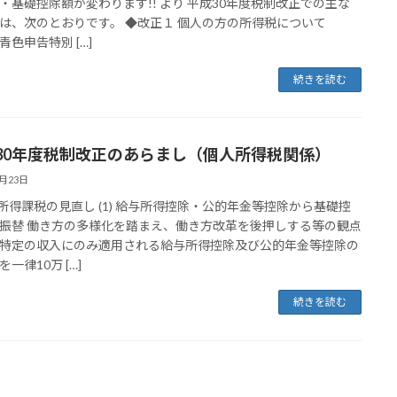
・基礎控除額が変わります!! より 平成30年度税制改正での主な
は、次のとおりです。 ◆改正１ 個人の方の所得税について
申告特別 […]
続きを読む
30年度税制改正のあらまし（個人所得税関係）
4月23日
人所得課税の見直し (1) 給与所得控除・公的年金等控除から基礎控
振替 働き方の多様化を踏まえ、働き方改革を後押しする等の観点
特定の収入にのみ適用される給与所得控除及び公的年金等控除の
一律10万 […]
続きを読む