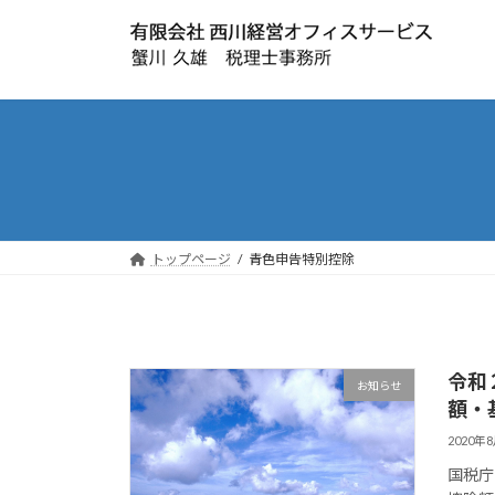
コ
ナ
ン
ビ
テ
ゲ
ン
ー
ツ
シ
へ
ョ
ス
ン
キ
に
ッ
移
プ
動
トップページ
青色申告特別控除
令和
お知らせ
額・
2020年
国税庁