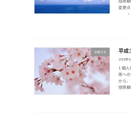
控除額
変更点
・青色
平成
お知らせ
2018年
1 個
除への
から、
控除額を