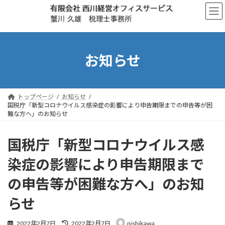
コ
ナ
ン
ビ
テ
ゲ
ン
ー
ツ
シ
へ
ョ
お知らせ
ス
ン
キ
に
ッ
移
プ
動
トップページ
お知らせ
国税庁「新型コロナウイルス感染症の影響により申告期限までの申告等が困
難な方へ」のお知らせ
国税庁「新型コロナウイルス感
染症の影響により申告期限まで
の申告等が困難な方へ」のお知
らせ
最
2022年2月7日
2022年2月7日
nishikawa