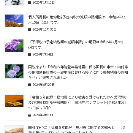
2025年1月15日
個人所得税の第2期分予定納税の減額申請期限は、令和6年11
月15日（金）です。
2024年10月30日
「所得税の予定納税額の減額申請」の期限は令和6年7月31日
(水)です。
2024年7月4日
国税庁より「令和６年能登半島地震に係る国税の申告・納付等
の期限延長措置の一部地域における終了に伴う振替納税のお知
らせ」が発表されました
2024年6月25日
「令和６年能登半島地震により被害を受けられた方へ(所得税
及び復興特別所得税関係）」国税庁パンフレット(令和6年2月
27日)のご紹介
2024年3月1日
国税庁HPに「令和６年能登半島地震に関するお知らせ」（令
和６年1月12日）ページがUPされました